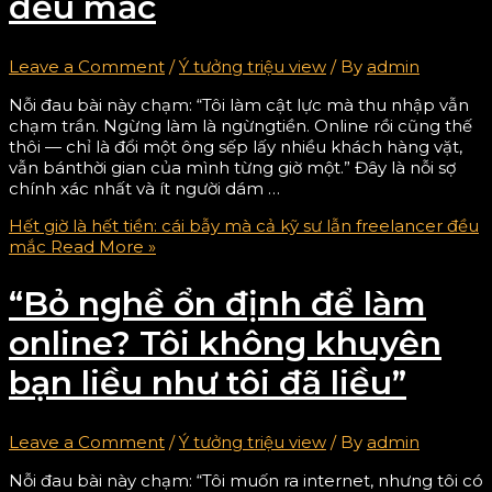
đều mắc
Leave a Comment
/
Ý tưởng triệu view
/ By
admin
Nỗi đau bài này chạm: “Tôi làm cật lực mà thu nhập vẫn
chạm trần. Ngừng làm là ngừngtiền. Online rồi cũng thế
thôi — chỉ là đổi một ông sếp lấy nhiều khách hàng vặt,
vẫn bánthời gian của mình từng giờ một.” Đây là nỗi sợ
chính xác nhất và ít người dám …
Hết giờ là hết tiền: cái bẫy mà cả kỹ sư lẫn freelancer đều
mắc
Read More »
“Bỏ nghề ổn định để làm
online? Tôi không khuyên
bạn liều như tôi đã liều”
Leave a Comment
/
Ý tưởng triệu view
/ By
admin
Nỗi đau bài này chạm: “Tôi muốn ra internet, nhưng tôi có