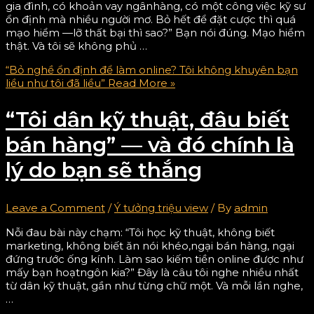
gia đình, có khoản vay ngânhàng, có một công việc kỹ sư
ổn định mà nhiều người mơ. Bỏ hết để đặt cược thì quá
mạo hiểm —lỡ thất bại thì sao?” Bạn nói đúng. Mạo hiểm
thật. Và tôi sẽ không phủ …
“Bỏ nghề ổn định để làm online? Tôi không khuyên bạn
liều như tôi đã liều”
Read More »
“Tôi dân kỹ thuật, đâu biết
bán hàng” — và đó chính là
lý do bạn sẽ thắng
Leave a Comment
/
Ý tưởng triệu view
/ By
admin
Nỗi đau bài này chạm: “Tôi học kỹ thuật, không biết
marketing, không biết ăn nói khéo,ngại bán hàng, ngại
đứng trước ống kính. Làm sao kiếm tiền online được như
mấy bạn hoạtngôn kia?” Đây là câu tôi nghe nhiều nhất
từ dân kỹ thuật, gần như từng chữ một. Và mỗi lần nghe,
…