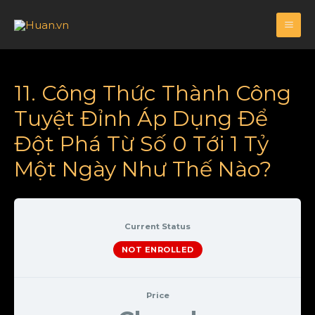
11. Công Thức Thành Công
Tuyệt Đỉnh Áp Dụng Để
Đột Phá Từ Số 0 Tới 1 Tỷ
Một Ngày Như Thế Nào?
Current Status
NOT ENROLLED
Price