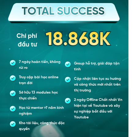
TOTAL SUCCESS
TOTAL SUCCESS
TOTAL SUCCESS
15.868K
18.868K
Chi phí
đầu tư
7 ngày hoàn tiền, không
Group hỗ trợ, giải đáp tận
rủi ro
tình
Truy cập bài học online
Cập nhật liên tục xu hướng
trọn đời
và công thức mới nhất trên
thị trường
Sở hữu 13 modules học
thực chiến
2 ngày Offline Chất nhất Vn
hiện tại về Youtube và xây
Học từ mentor >7 năm kinh
sự nghiệp bắt đầu với
nghiệm
Youtube
Kho tài liệu, công thức độc
quyền