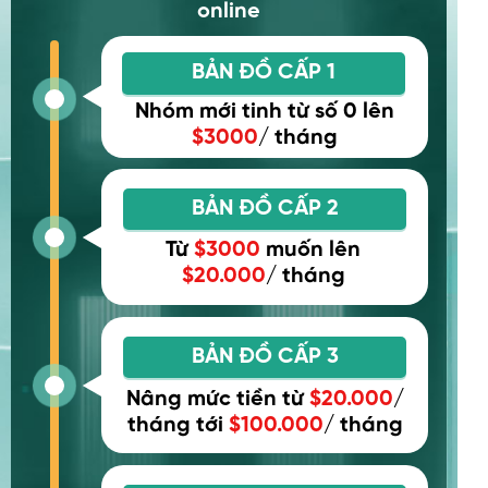
online
BẢN ĐỒ CẤP 1
Nhóm mới tinh từ số 0 lên
$3000
/ tháng
BẢN ĐỒ CẤP 2
Từ
$3000
muốn lên
$20.000
/ tháng
BẢN ĐỒ CẤP 3
Nâng mức tiền từ
$20.000
/
tháng tới
$100.000
/ tháng