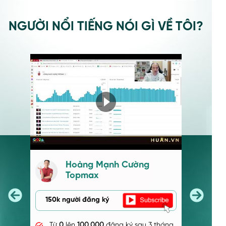
NGƯỜI NỔI TIẾNG NÓI GÌ VỀ TÔI?
Chú Tùng trông xe
(Webvision Việt Nam)
150k người đăng ký
Từ
0
lên
100.000
đăng ký sau 3 tháng