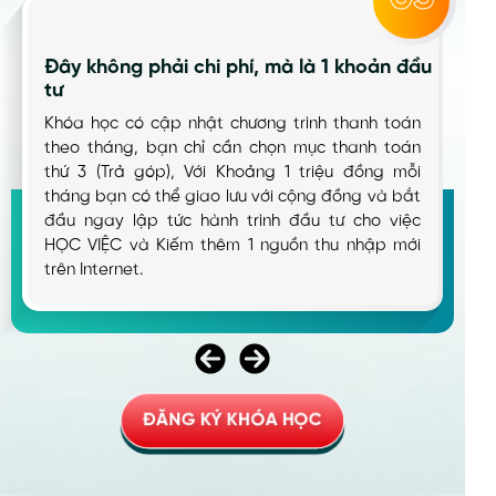
Sẵn sàng hoàn tiền nếu không hài lòng
Tôi đảm bảo 100% nếu bạn học mà không thấy
giá trị hơn số tiền bỏ ra bạn sẽ đc nhận lại 100%
số tiền đã đóng, không cần lý do. Bạn không có
bất kỳ rủi ro nào cả
ĐĂNG KÝ KHÓA HỌC