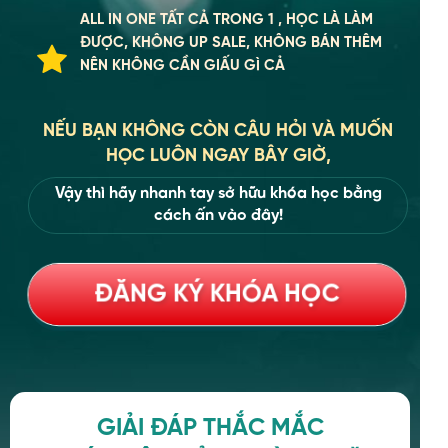
ALL IN ONE TẤT CẢ TRONG 1 , HỌC LÀ LÀM
ĐƯỢC, KHÔNG UP SALE, KHÔNG BÁN THÊM
NÊN KHÔNG CẦN GIẤU GÌ CẢ
NẾU BẠN KHÔNG CÒN CÂU HỎI VÀ MUỐN
HỌC LUÔN NGAY BÂY GIỜ,
Vậy thì hãy nhanh tay sở hữu khóa học bằng
cách ấn vào đây!
ĐĂNG KÝ KHÓA HỌC
GIẢI ĐÁP THẮC MẮC