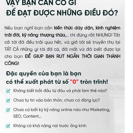
VẬY BẠN CẦN CÓ GÌ
ĐỂ ĐẠT ĐƯỢC NHỮNG ĐIỀU ĐÓ?
Nếu bạn nghĩ bạn cần
kiến thức dày dặn, kinh nghiệm
trải đời, kỹ năng thượng thừa,
... thì đúng rồi! NHƯNG! Tất
cả tôi đã đều trải qua hết, và giờ tôi sẽ truyền thụ lại
TẤT CẢ những gì tôi đã có, đã mất và đã biết được lại
cho bạn
ĐỂ GIÚP BẠN RÚT NGẮN THỜI GIAN THÀNH
CÔNG!
Đặc quyền của bạn là bạn
có thể xuất phát từ số
"0"
tròn trĩnh!
Không biết bắt đầu từ đâu và phải làm thế nào?
Chưa tự tin vào bản thân, chưa có động lực?
Chưa có bất kỳ kỹ năng online nào như Marketing,
SEO, Content...
Không có khả năng nói trước ống kính