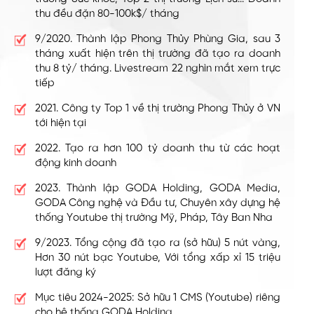
thu đều đặn 80-100k$/ tháng
9/2020. Thành lập Phong Thủy Phùng Gia, sau 3
tháng xuất hiện trên thị trường đã tạo ra doanh
thu 8 tỷ/ tháng. Livestream 22 nghìn mắt xem trực
tiếp
2021. Công ty Top 1 về thị trường Phong Thủy ở VN
tới hiện tại
2022. Tạo ra hơn 100 tỷ doanh thu từ các hoạt
động kinh doanh
2023. Thành lập GODA Holding, GODA Media,
GODA Công nghệ và Đầu tư, Chuyên xây dựng hệ
thống Youtube thị trường Mỹ, Pháp, Tây Ban Nha
9/2023. Tổng cộng đã tạo ra (sở hữu) 5 nút vàng,
Hơn 30 nút bạc Youtube, Với tổng xấp xỉ 15 triệu
lượt đăng ký
Mục tiêu 2024-2025: Sở hữu 1 CMS (Youtube) riêng
cho hệ thống GODA Holding