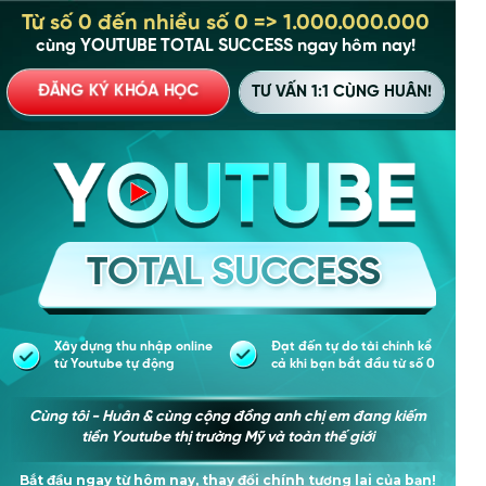
Từ số 0 đến nhiều số 0 => 1.000.000.000
cùng YOUTUBE TOTAL SUCCESS ngay hôm nay!
ĐĂNG KÝ KHÓA HỌC
TƯ VẤN 1:1 CÙNG HUÂN!
TOTAL SUCCESS
TOTAL SUCCESS
TOTAL SUCCESS
Đạt đến tự do tài chính kể
Xây dựng thu nhập online
cả khi bạn bắt đầu từ số 0
từ Youtube tự động
Cùng tôi - Huân & cùng cộng đồng anh chị em đang kiếm
tiền Youtube thị trường Mỹ và toàn thế giới
Bắt đầu ngay từ hôm nay, thay đổi chính tương lai của bạn!