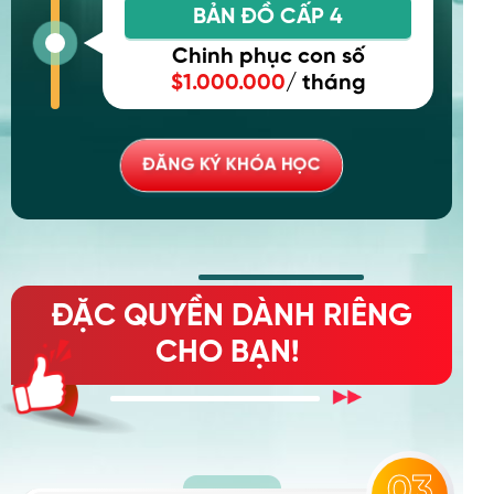
BẢN ĐỒ CẤP 4
Chinh phục con số
$1.000.000
/ tháng
ĐĂNG KÝ KHÓA HỌC
ĐẶC QUYỀN DÀNH RIÊNG
CHO BẠN!
02