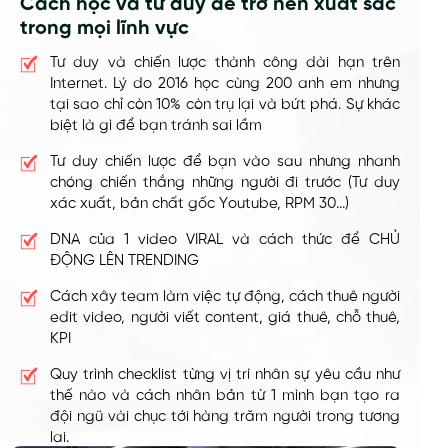
Cách học và tư duy để trở nên xuất sắc
trong mọi lĩnh vực
Tư duy và chiến lược thành công dài hạn trên
Internet. Lý do 2016 học cùng 200 anh em nhưng
tại sao chỉ còn 10% còn trụ lại và bứt phá. Sự khác
biệt là gì để bạn tránh sai lầm
Tư duy chiến lược để bạn vào sau nhưng nhanh
chóng chiến thắng những người đi trước (Tư duy
xác xuất, bản chất gốc Youtube, RPM 30...)
DNA của 1 video VIRAL và cách thức để CHỦ
ĐỘNG LÊN TRENDING
Cách xây team làm việc tự động, cách thuê người
edit video, người viết content, giá thuê, chỗ thuê,
KPI
Quy trình checklist từng vị trí nhân sự yêu cầu như
thế nào và cách nhân bản từ 1 mình bạn tạo ra
đội ngũ vài chục tới hàng trăm người trong tương
lai.