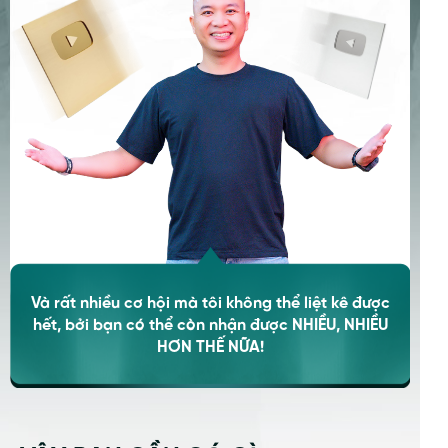
Và rất nhiều cơ hội mà tôi không thể liệt kê được
hết, bởi bạn có thể còn nhận được NHIỀU, NHIỀU
HƠN THẾ NỮA!