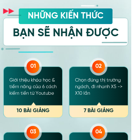
NHỮNG KIẾN THỨC
BẠN SẼ NHẬN ĐƯỢC
05
06
Làm chủ youtube, thấu
12 chiến lược triệu view,
hiểu và điều khiển 6
x10 - x20 lần tốc độ
nguồn traffic khổng lồ
thông thường
6 BÀI GIẢNG
13 BÀI GIẢNG
07
08