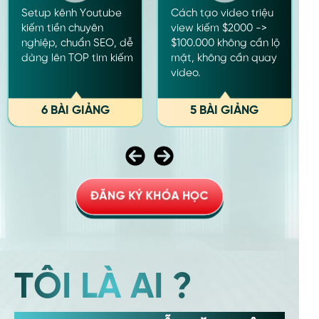
Công thức - lựa chọn
Yếu tố chiếm 80%
quan trọng hơn sự nỗ
trong thành công
lực & Sự khác biệt bứt
trong mọi lĩnh vực mà
phá của 5% người xuất
bạn cần biết
sắc nhất
7 BÀI GIẢNG
5 BÀI GIẢNG
ĐĂNG KÝ KHÓA HỌC
TÔI LÀ AI ?