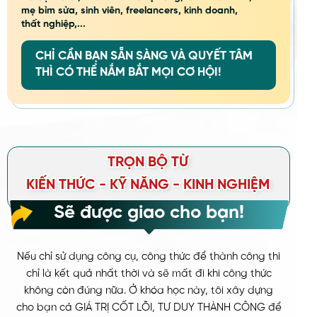
mẹ bỉm sửa, sinh viên, freelancers, kinh doanh,
thất nghiệp,...
CHỈ CẦN BẠN SẴN SÀNG VÀ QUYẾT TÂM
THÌ CÓ THỂ NẮM BẮT MỌI CƠ HỘI!
TRỌN BỘ TỪ
TRỌN BỘ TỪ
TRỌN BỘ TỪ
KIẾN THỨC - KỸ NĂNG - KINH NGHIỆM
KIẾN THỨC - KỸ NĂNG - KINH NGHIỆM
KIẾN THỨC - KỸ NĂNG - KINH NGHIỆM
Sẽ được giao cho bạn!
Nếu chỉ sử dụng công cụ, công thức để thành công thì
chỉ là kết quả nhất thời và sẽ mất đi khi công thức
không còn đúng nữa. Ở khóa học này, tôi xây dựng
cho bạn cả GIÁ TRỊ CỐT LÕI, TƯ DUY THÀNH CÔNG để