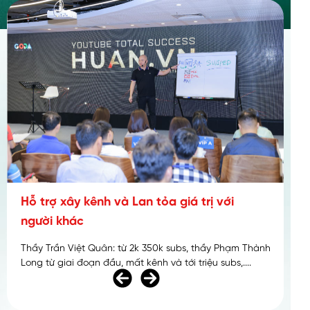
Xây phễu Marketing Online thu hút nhiều
khách hàng
Nhiều khách hàng cá nhân sẵn sàng đầu tư từ 500.000
đến 360.000.000 (ba trăm sáu mươi triệu đồng) cho giải
pháp Tư Vấn Phong Thủy Trọn Gói. Và tạo ra các con số
dẫn đầu cho hệ thống kinh doanh online cho tới hiện tại